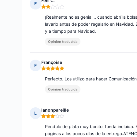
Feel C.
F
Nota: 2 de 5
¡Realmente no es genial... cuando abrí la bols
lavarlo antes de poder regalarlo en Navidad
y a tiempo para Navidad.
Opinión traducida
Françoise
F
Nota: 5 de 5
Perfecto. Los utilizo para hacer Comunicació
Opinión traducida
lanonpareille
L
Nota: 3 de 5
Péndulo de plata muy bonito, funda incluida. 
páginas a los pocos días de la entrega.