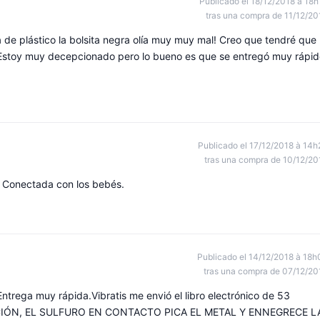
Publicado el 18/12/2018 à 18h
tras una compra de 11/12/20
a de plástico la bolsita negra olía muy muy mal! Creo que tendré que
. Estoy muy decepcionado pero lo bueno es que se entregó muy rápi
Publicado el 17/12/2018 à 14h
tras una compra de 10/12/20
n Conectada con los bebés.
Publicado el 14/12/2018 à 18h
tras una compra de 07/12/20
Entrega muy rápida.Vibratis me envió el libro electrónico de 53
ATENCIÓN, EL SULFURO EN CONTACTO PICA EL METAL Y ENNEGRECE L