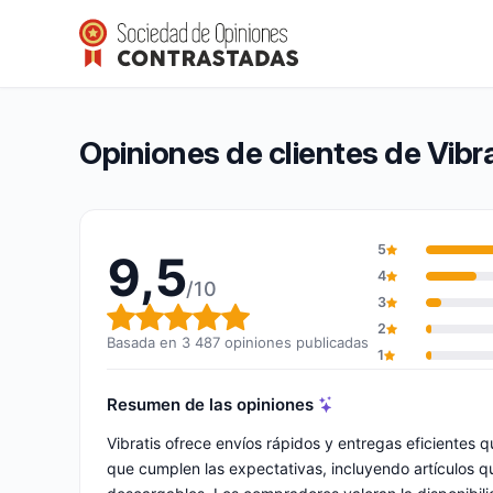
Vibratis
9,5/10
(3 487 opiniones)
Calificación global: 9,5 de 10
Opiniones de clientes de Vibra
5
9,5
4
/10
3
Calificación global: 9,5 de 10
2
Basada en 3 487 opiniones publicadas
1
Resumen de las opiniones
Vibratis ofrece envíos rápidos y entregas eficientes 
que cumplen las expectativas, incluyendo artículos q