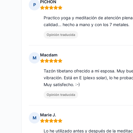
PICHON
P
Nota: 5 de 5
Practico yoga y meditación de atención plena
calidad... hecho a mano y con los 7 metales.
Opinión traducida
Macdam
M
Nota: 5 de 5
Tazón tibetano ofrecido a mi esposa. Muy bu
vibración. Está en E (plexo solar), lo he prob
Muy satisfecho. :-)
Opinión traducida
Marie J.
M
Nota: 5 de 5
Lo he utilizado antes y después de la medita