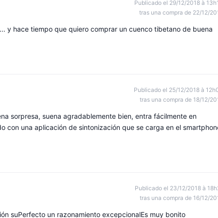
Publicado el 29/12/2018 à 13h
tras una compra de 22/12/20
... y hace tiempo que quiero comprar un cuenco tibetano de buena
Publicado el 25/12/2018 à 12h
tras una compra de 18/12/20
ena sorpresa, suena agradablemente bien, entra fácilmente en
ado con una aplicación de sintonización que se carga en el smartphon
Publicado el 23/12/2018 à 18h
tras una compra de 16/12/20
ción suPerfecto un razonamiento excepcionalEs muy bonito