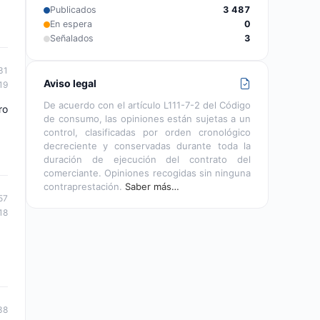
Publicados
3 487
En espera
0
Señalados
3
31
Aviso legal
19
De acuerdo con el artículo L111-7-2 del Código
ro
de consumo, las opiniones están sujetas a un
control, clasificadas por orden cronológico
decreciente y conservadas durante toda la
duración de ejecución del contrato del
comerciante. Opiniones recogidas sin ninguna
contraprestación.
Saber más…
57
18
38