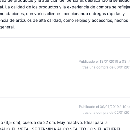
dad de productos y la atención del personal, destacando la seriedad
onal. La calidad de los productos y la experiencia de compra se refleja
omendaciones, con varios clientes mencionando entregas rápidas y
cia de artículos de alta calidad, como relojes y accesorios, hechos
general.
Publicado el 13/01/2019 à 03h
tras una compra de 06/01/20
Publicado el 09/01/2019 à 10h
tras una compra de 02/01/20
go (6,5 cm), cuerda de 22 cm. Muy reactivo. Ideal para la
RO CUIDADO, EL METAL SE TERMINA AL CONTACTO CON EL AZUFRE!