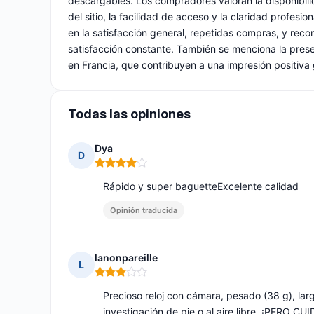
descargables. Los compradores valoran la disponibili
del sitio, la facilidad de acceso y la claridad profesi
en la satisfacción general, repetidas compras, y rec
satisfacción constante. También se menciona la presen
en Francia, que contribuyen a una impresión positiva 
Todas las opiniones
Dya
D
Nota: 4 de 5
Rápido y super baguetteExcelente calidad
Opinión traducida
lanonpareille
L
Nota: 3 de 5
Precioso reloj con cámara, pesado (38 g), lar
investigación de pie o al aire libre, ¡PE