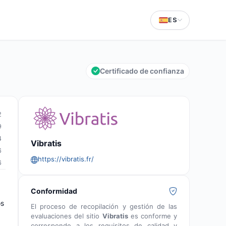
ES
Certificado de confianza
2
9
4
Vibratis
6
https://vibratis.fr/
6
Conformidad
os
El proceso de recopilación y gestión de las
evaluaciones del sitio
Vibratis
es conforme y
corresponde a los requisitos de calidad y