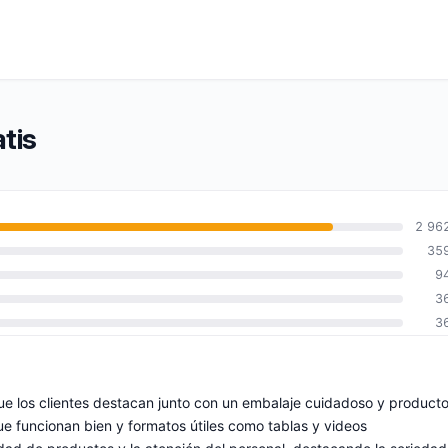
tis
2 96
35
9
3
3
que los clientes destacan junto con un embalaje cuidadoso y product
ue funcionan bien y formatos útiles como tablas y videos