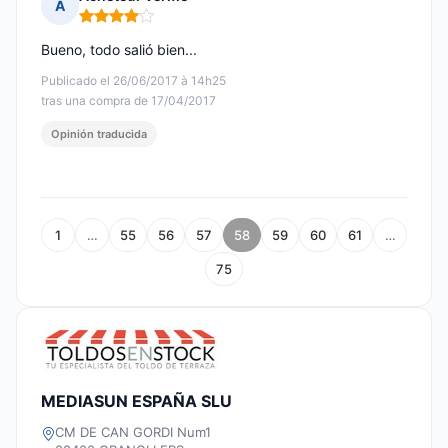
A
Nota: 4 de 5
Bueno, todo salió bien...
Publicado el 26/06/2017 à 14h25
tras una compra de 17/04/2017
Opinión traducida
1
…
55
56
57
58
59
60
61
…
75
MEDIASUN ESPAÑA SLU
CM DE CAN GORDI Num1