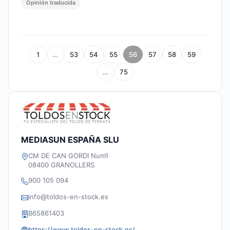
Opinión traducida
1
…
53
54
55
56
57
58
59
…
75
MEDIASUN ESPAÑA SLU
CM DE CAN GORDI Num1
08400 GRANOLLERS
900 105 094
info@toldos-en-stock.es
B65861403
https://www.toldos-en-stock.es/