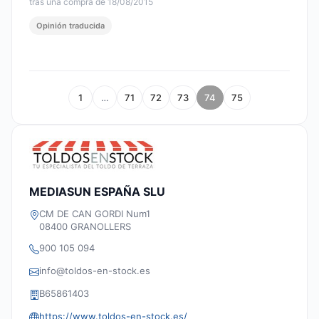
tras una compra de 18/08/2015
Opinión traducida
1
…
71
72
73
74
75
MEDIASUN ESPAÑA SLU
CM DE CAN GORDI Num1
08400 GRANOLLERS
900 105 094
info@toldos-en-stock.es
B65861403
https://www.toldos-en-stock.es/