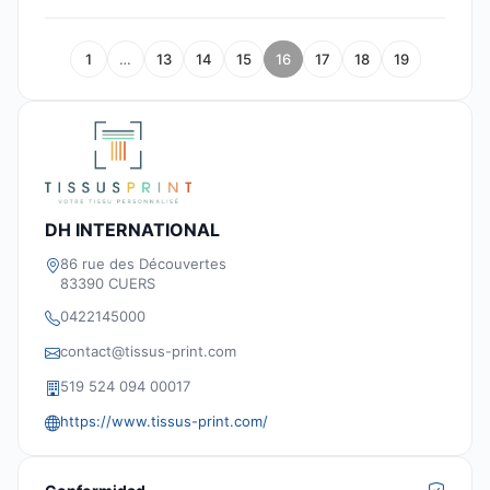
1
…
13
14
15
16
17
18
19
DH INTERNATIONAL
86 rue des Découvertes
83390 CUERS
0422145000
contact@tissus-print.com
519 524 094 00017
https://www.tissus-print.com/