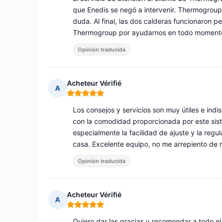
que Enedis se negó a intervenir. Thermogroup
duda. Al final, las dos calderas funcionaron p
Thermogroup por ayudarnos en todo moment
Opinión traducida
Acheteur Vérifié
A
Nota: 5 de 5
Los consejos y servicios son muy útiles e ind
con la comodidad proporcionada por este sis
especialmente la facilidad de ajuste y la reg
casa. Excelente equipo, no me arrepiento de 
Opinión traducida
Acheteur Vérifié
A
Nota: 5 de 5
Quiero dar las gracias y recomendar a todo el