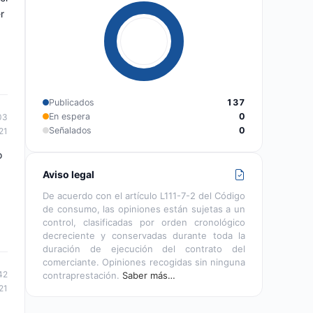
r
Publicados
137
En espera
0
03
Señalados
0
21
o
Aviso legal
De acuerdo con el artículo L111-7-2 del Código
de consumo, las opiniones están sujetas a un
control, clasificadas por orden cronológico
decreciente y conservadas durante toda la
duración de ejecución del contrato del
comerciante. Opiniones recogidas sin ninguna
42
contraprestación.
Saber más…
21