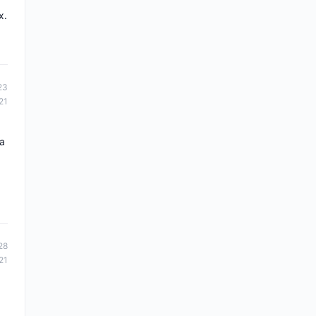
x.
23
21
 a
28
21