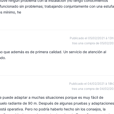
tuve ningún problema con la instalación (no tengo conocimientos
a funcionado sin problemas; trabajando conjuntamente con una estufa
es mínimo, he
Publicado el 05/02/2021 à 13h
tras una compra de 05/02/20
no que además es de primera calidad. Un servicio de atención al
ndo.
Publicado el 04/02/2021 à 18h
tras una compra de 04/02/20
se puede adaptar a muchas situaciones porque es muy fácil de
 suelo radiante de 90 m. Después de algunas pruebas y adaptaciones
está operativa. Pero no podría haberlo hecho sin los consejos, la