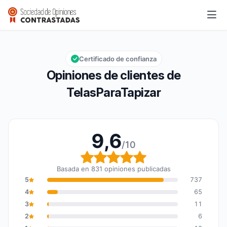
TelasParaTapizar
9,6/10
Calificación global: 9,6 de 10
Certificado de confianza
Opiniones de clientes de
TelasParaTapizar
9,6
/10
Calificación global: 9,6
Basada en 831 opiniones publicadas
5
737
4
65
3
11
2
6