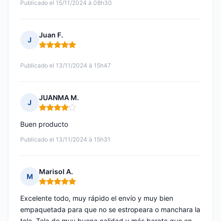
Publicado el 15/11/2024 à 08h30
Juan F.
J
Nota: 5 de 5
Publicado el 13/11/2024 à 15h47
JUANMA M.
J
Nota: 4 de 5
Buen producto
Publicado el 13/11/2024 à 15h31
Marisol A.
M
Nota: 5 de 5
Excelente todo, muy rápido el envío y muy bien
empaquetada para que no se estropeara o manchara la
tela. Tela de muy buena calidad y más barata que en