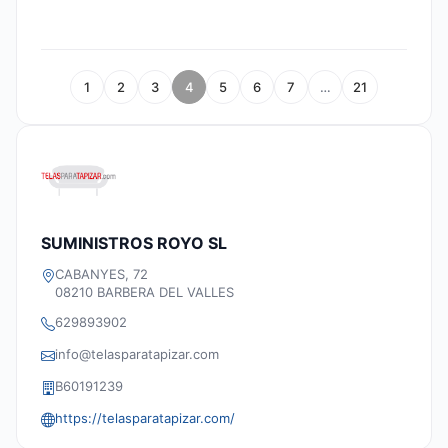
1
2
3
4
5
6
7
…
21
SUMINISTROS ROYO SL
CABANYES, 72
08210 BARBERA DEL VALLES
629893902
info@telasparatapizar.com
B60191239
https://telasparatapizar.com/