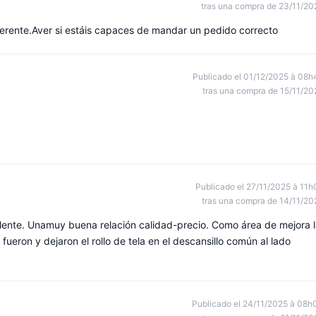
tras una compra de 23/11/20
ferente.Aver si estáis capaces de mandar un pedido correcto
Publicado el 01/12/2025 à 08h
tras una compra de 15/11/20
Publicado el 27/11/2025 à 11h
tras una compra de 14/11/20
lente. Unamuy buena relación calidad-precio. Como área de mejora 
eron y dejaron el rollo de tela en el descansillo común al lado
Publicado el 24/11/2025 à 08h