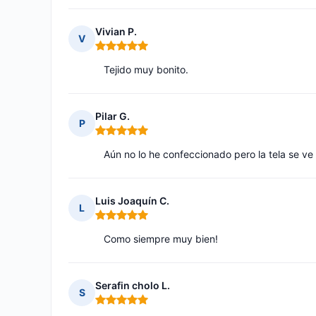
Vivian P.
V
Nota: 5 de 5
Tejido muy bonito.
Pilar G.
P
Nota: 5 de 5
Aún no lo he confeccionado pero la tela se ve
Luis Joaquín C.
L
Nota: 5 de 5
Como siempre muy bien!
Serafin cholo L.
S
Nota: 5 de 5