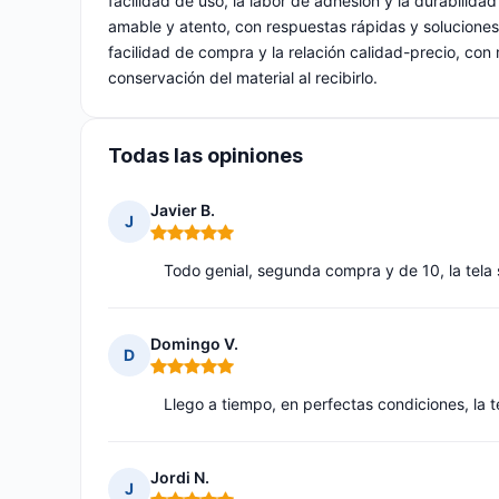
facilidad de uso, la labor de adhesión y la durabilidad
amable y atento, con respuestas rápidas y solucione
facilidad de compra y la relación calidad-precio, con
conservación del material al recibirlo.
Todas las opiniones
Javier B.
J
Nota: 5 de 5
Todo genial, segunda compra y de 10, la tel
Domingo V.
D
Nota: 5 de 5
Llego a tiempo, en perfectas condiciones, la 
Jordi N.
J