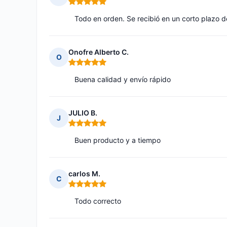
Nota: 5 de 5
Todo en orden. Se recibió en un corto plazo 
Onofre Alberto C.
O
Nota: 5 de 5
Buena calidad y envío rápido
JULIO B.
J
Nota: 5 de 5
Buen producto y a tiempo
carlos M.
C
Nota: 5 de 5
Todo correcto