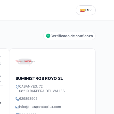
ES
Certificado de confianza
7
5
1
6
SUMINISTROS ROYO SL
2
CABANYES, 72
08210 BARBERA DEL VALLES
629893902
o
info@telasparatapizar.com