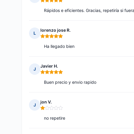
Nota: 5 de 5
Rápidos e eficientes. Gracias, repetiría si fuer
lorenzo jose R.
L
Nota: 5 de 5
Ha llegado bien
Javier H.
J
Nota: 5 de 5
Buen precio y envio rapido
jon V.
J
Nota: 1 de 5
no repetire