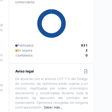
25
comerciante.
58
25
Publicados
831
En espera
2
15
Señalados
0
25
Aviso legal
De acuerdo con el artículo L111-7-2 del Código
de consumo, las opiniones están sujetas a un
38
control, clasificadas por orden cronológico
25
decreciente y conservadas durante toda la
duración de ejecución del contrato del
comerciante. Opiniones recogidas sin ninguna
contraprestación.
Saber más…