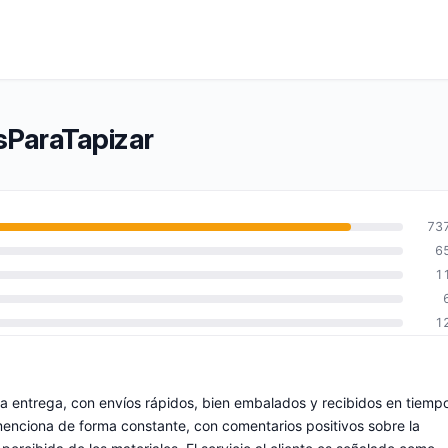
sParaTapizar
73
6
1
1
 la entrega, con envíos rápidos, bien embalados y recibidos en tiemp
menciona de forma constante, con comentarios positivos sobre la