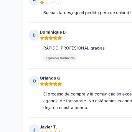
Nota: 1 de 5
Buenas tardes,ego el pedido pero de color di
Dominique D.
D
Nota: 5 de 5
RÁPIDO, PROFESIONAL gracias
Opinión traducida
Orlando G.
O
Nota: 5 de 5
El proceso de compra y la comunicación exce
agencia de transporte. No estábamos cuando fu
dejaron nuestra puerta.
Javier T.
J