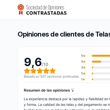
TelasParaTapizar
9,6/10
(831 opiniones)
Calificación global: 9,6 de 10
Opiniones de clientes de Tela
5
9,6
4
/10
3
Calificación global: 9,6 de 10
2
Basada en 831 opiniones publicadas
1
Resumen de las opiniones
La experiencia destaca por la rapidez y fiabilidad en
y forma. La calidad de las telas y del pegamento se 