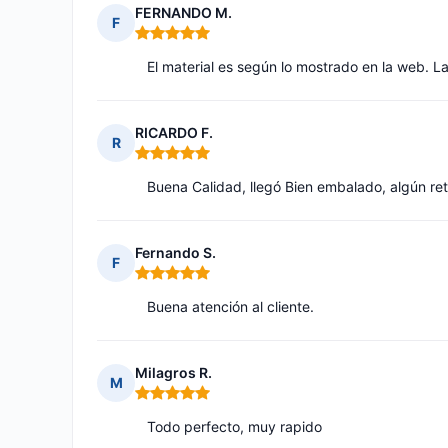
FERNANDO M.
F
Nota: 5 de 5
El material es según lo mostrado en la web. L
RICARDO F.
R
Nota: 5 de 5
Buena Calidad, llegó Bien embalado, algún re
Fernando S.
F
Nota: 5 de 5
Buena atención al cliente.
Milagros R.
M
Nota: 5 de 5
Todo perfecto, muy rapido