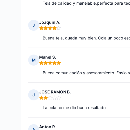
Tela de calidad y manejable,perfecta para te
Joaquin A.
J
Nota: 4 de 5
Buena tela, queda muy bien. Cola un poco es
Manel S.
M
Nota: 5 de 5
Buena comunicación y asesoramiento. Envio r
JOSE RAMON B.
J
Nota: 2 de 5
La cola no me dio buen resultado
Anton R.
A