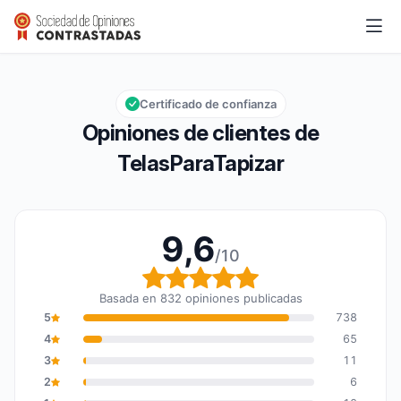
TelasParaTapizar
9,6/10
Calificación global: 9,6 de 10
Certificado de confianza
Opiniones de clientes de
TelasParaTapizar
9,6
/10
Calificación global: 9,6
Basada en 832 opiniones publicadas
5
738
4
65
3
11
2
6