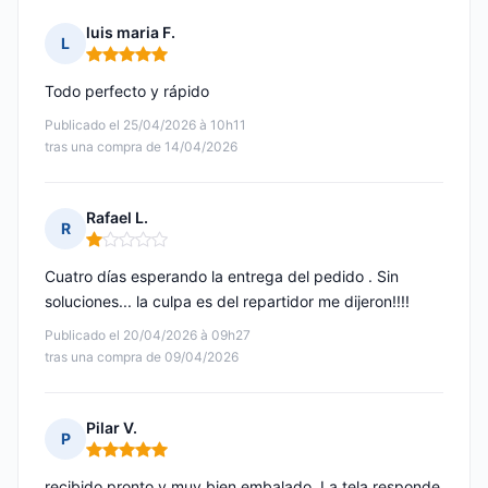
luis maria F.
L
Nota: 5 de 5
Todo perfecto y rápido
Publicado el 25/04/2026 à 10h11
tras una compra de 14/04/2026
Rafael L.
R
Nota: 1 de 5
Cuatro días esperando la entrega del pedido . Sin
soluciones... la culpa es del repartidor me dijeron!!!!
Publicado el 20/04/2026 à 09h27
tras una compra de 09/04/2026
Pilar V.
P
Nota: 5 de 5
recibido pronto y muy bien embalado. La tela responde