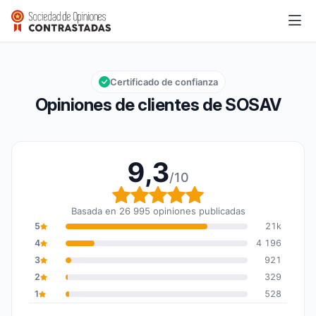
SOSAV
9,3/10
Calificación global: 9,3 de 10
Certificado de confianza
Opiniones de clientes de SOSAV
9,3
/10
Calificación global: 9,3
Basada en 26 995 opiniones publicadas
5
21k
4
4 196
3
921
2
329
1
528