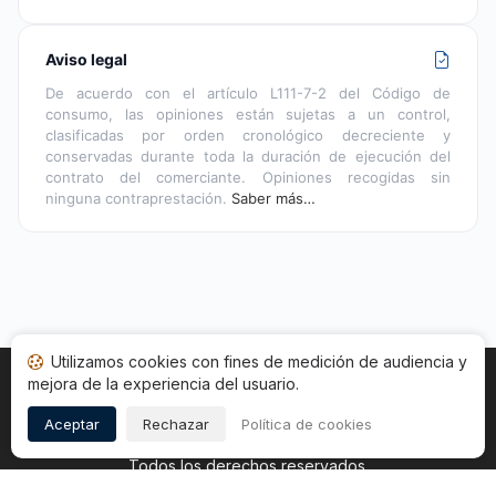
Aviso legal
De acuerdo con el artículo L111-7-2 del Código de
consumo, las opiniones están sujetas a un control,
clasificadas por orden cronológico decreciente y
conservadas durante toda la duración de ejecución del
contrato del comerciante. Opiniones recogidas sin
ninguna contraprestación.
Saber más…
Utilizamos cookies con fines de medición de audiencia y
mejora de la experiencia del usuario.
Inicio
Estado opiniones
Categorías
CGU
Cookies
Legal
Aceptar
Rechazar
Política de cookies
Copyright © 2026
Sociedad de Opiniones Contrastadas
.
Todos los derechos reservados.