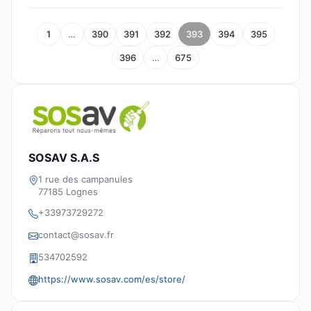
1
…
390
391
392
393
394
395
396
…
675
SOSAV S.A.S
1 rue des campanules
77185 Lognes
+33973729272
contact@sosav.fr
534702592
https://www.sosav.com/es/store/