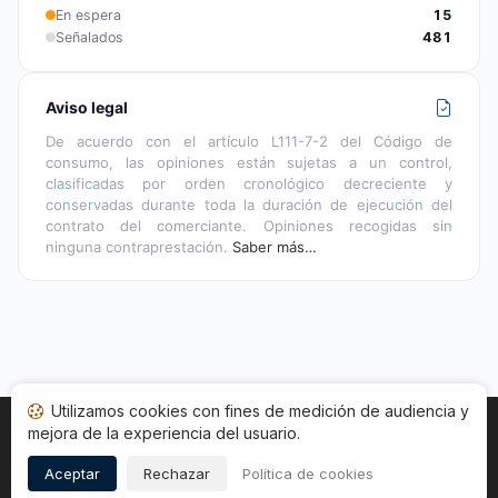
En espera
15
Señalados
481
Aviso legal
De acuerdo con el artículo L111-7-2 del Código de
consumo, las opiniones están sujetas a un control,
clasificadas por orden cronológico decreciente y
conservadas durante toda la duración de ejecución del
contrato del comerciante. Opiniones recogidas sin
ninguna contraprestación.
Saber más…
Utilizamos cookies con fines de medición de audiencia y
mejora de la experiencia del usuario.
Inicio
Estado opiniones
Categorías
CGU
Cookies
Legal
Aceptar
Rechazar
Política de cookies
Copyright © 2026
Sociedad de Opiniones Contrastadas
.