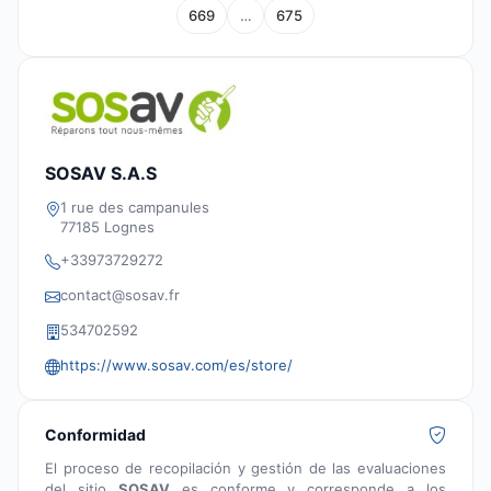
669
…
675
SOSAV S.A.S
1 rue des campanules
77185 Lognes
+33973729272
contact@sosav.fr
534702592
https://www.sosav.com/es/store/
Conformidad
El proceso de recopilación y gestión de las evaluaciones
del sitio
SOSAV
es conforme y corresponde a los