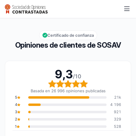
SOSAV
9,3/10
Calificación global: 9,3 de 10
Certificado de confianza
Opiniones de clientes de SOSAV
9,3
/10
Calificación global: 9,3
Basada en 26 996 opiniones publicadas
5
21k
4
4 196
3
921
2
329
1
528