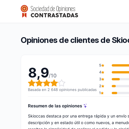
Skioccas
8,9/10
(2 648 opiniones)
Calificación global: 8,9 de 10
Opiniones de clientes de Ski
5
8,9
4
/10
3
Calificación global: 8,9 de 10
2
Basada en 2 648 opiniones publicadas
1
Resumen de las opiniones
Skioccas destaca por una entrega rápida y un envío 
descripción y en estado útil o como nuevos, a menud