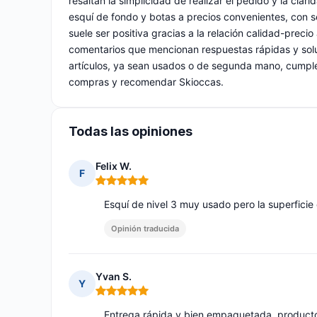
resaltan la simplicidad de realizar el pedido y la cla
esquí de fondo y botas a precios convenientes, con 
suele ser positiva gracias a la relación calidad-preci
comentarios que mencionan respuestas rápidas y soluc
artículos, ya sean usados o de segunda mano, cumple
compras y recomendar Skioccas.
Todas las opiniones
Felix W.
F
Nota: 5 de 5
Esquí de nivel 3 muy usado pero la superfici
Opinión traducida
Yvan S.
Y
Nota: 5 de 5
Entrega rápida y bien empaquetada, producto