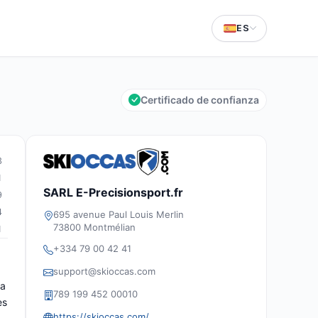
ES
Certificado de confianza
3
1
SARL E-Precisionsport.fr
9
4
695 avenue Paul Louis Merlin
73800 Montmélian
1
+334 79 00 42 41
support@skioccas.com
la
789 199 452 00010
es
https://skioccas.com/