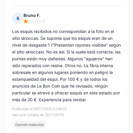
Bruno F.
B
Nota: 1 de 5
Los esquís recibidos no correspondían a la foto en el
sitio skioccas. Se suponía que los esquís eran de un
nivel de desgaste 1 ("Presentan rayones visibles" según
el sitio skioccas). No es así. Si la suela está correcta, las
puntas están muy dañadas. Algunos "agujeros" han
sido reparados con resina. Otros no. La fibra interna
sobresale en algunos lugares poniendo en peligro la
estanqueidad del esquí. Por 100 € y de todos los
anuncios de Le Bon Coin que he revisado, ningún
particular se atreve a ofrecer esquís en este estado por
más de 20 €. Experiencia para olvidar.
Publicado el 26/11/2025 à 08h20
tras una compra de 20/11/2025
Opinión traducida