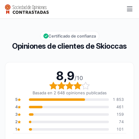
Skioccas
8,9/10
Calificación global: 8,9 de 10
Certificado de confianza
Opiniones de clientes de Skioccas
8,9
/10
Calificación global: 8,9
Basada en 2 648 opiniones publicadas
5
1 853
4
461
3
159
2
74
1
101