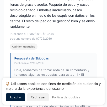
llenas de grasa o aceite. Paquete de esquí y casco
recibido dañado. Embalaje inadecuado, casco
desprotegido en medio de los esquís con daños en los
cantos. El resto del pedido se gestionó bien y se envió
rápidamente.
Publicado el 12/02/2019 à 13h40
tras una compra de 07/02/2019
Opinión traducida
Respuesta de Skioccas
Publicada el 12/02/2019
Hola, acabamos de tomar nota de su comentario y
tenemos algunas respuestas para usted: 1 - El
aceite de los productos. No es aceite, sino un
Utilizamos cookies con fines de medición de audiencia y
producto de renovación para el material de esquí. Es
cierto que es un poco grasiento, pero protege los
mejora de la experiencia del usuario.
productos para prolongar su vida útil. No es un
Aceptar
Rechazar
Política de cookies
producto de lujo, la lata de 5L cuesta 350. 2 -
Información sobre el montaje: Gracias a sus
comentarios y a los de otros clientes en las últimas