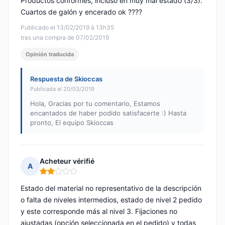
Productos conformes, incluso en muy mal estado (3/3).
Cuartos de galón y encerado ok ????
Publicado el 13/02/2019 à 13h35
tras una compra de 07/02/2019
Opinión traducida
Respuesta de Skioccas
Publicada el 20/03/2019
Hola, Gracias por tu comentario, Estamos
encantados de haber podido satisfacerte :) Hasta
pronto, El equipo Skioccas
Acheteur vérifié
A
Nota: 2 de 5
Estado del material no representativo de la descripción
o falta de niveles intermedios, estado de nivel 2 pedido
y este corresponde más al nivel 3. Fijaciones no
ajustadas (opción seleccionada en el pedido) y todas