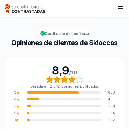
Skioccas
8,9/10
Calificación global: 8,9 de 10
Certificado de confianza
Opiniones de clientes de Skioccas
8,9
/10
Calificación global: 8,9
Basada en 2 649 opiniones publicadas
5
1 853
4
461
3
159
2
74
1
102