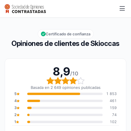
Skioccas
8,9/10
Calificación global: 8,9 de 10
Certificado de confianza
Opiniones de clientes de Skioccas
8,9
/10
Calificación global: 8,9
Basada en 2 649 opiniones publicadas
5
1 853
4
461
3
159
2
74
1
102