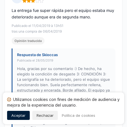
Nota: 3 de 5
La entrega fue super rápida pero el equipo estaba muy
deteriorado aunque era de segunda mano.
Publicado el 11/04/2019 à 13h51
tras una compra de 06/04/2019
Opinión traducida
Respuesta de Skioccas
Publicada el 28/05/2019
Hola, gracias por su comentario :) De hecho, ha
elegido la condición de desgaste 3: CONDICIÓN 3:
La serigrafía se ha deteriorado, pero el equipo sigue
funcionando bien. Suela perfectamente rellena,
estructurada y encerada. Borde afilado. El equipo ya
ha sido bien utilizado, no queda mucho grosor de
Utilizamos cookies con fines de medición de audiencia y
suela o borde que permita un mayor mantenimiento.
mejora de la experiencia del usuario.
Lámina superior con varios desgarros grandes que
dañan la serigrafía, pero que no afectan al
Aceptar
Rechazar
Política de cookies
rendimiento del equipo. Las fijaciones pueden
mostrar más signos de desgaste. Hasta pronto, El