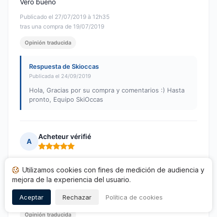
Vero bueno
Publicado el 27/07/2019 à 12h35
tras una compra de 19/07/2019
Opinión traducida
Respuesta de Skioccas
Publicada el 24/09/2019
Hola, Gracias por su compra y comentarios :) Hasta
pronto, Equipo SkiOccas
Acheteur vérifié
A
Nota: 5 de 5
Entrega rápida y en buen estado. Muy buena relación
Utilizamos cookies con fines de medición de audiencia y
calidad-precio.
mejora de la experiencia del usuario.
Publicado el 25/07/2019 à 13h55
Aceptar
Rechazar
Política de cookies
tras una compra de 18/07/2019
Opinión traducida