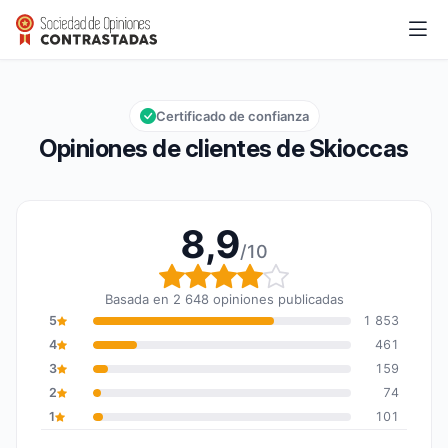
Skioccas
8,9/10
Calificación global: 8,9 de 10
Certificado de confianza
Opiniones de clientes de Skioccas
8,9
/10
Calificación global: 8,9
Basada en 2 648 opiniones publicadas
5
1 853
4
461
3
159
2
74
1
101