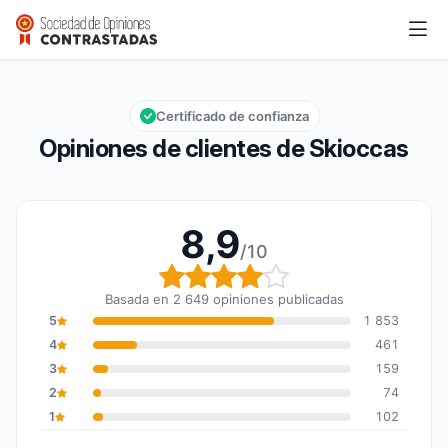
Skioccas
8,9/10
Calificación global: 8,9 de 10
Certificado de confianza
Opiniones de clientes de Skioccas
8,9
/10
Calificación global: 8,9
Basada en 2 649 opiniones publicadas
5
1 853
4
461
3
159
2
74
1
102