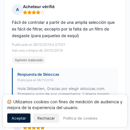
Acheteur vérifié
A
Nota: 4 de 5
Fácil de controlar a partir de una amplia selección que
es fácil de filtrar, excepto por la falta de un filtro de
desgaste (para paquetes de esquí)
Publicado el 28/10/2019 à 07h21
tras una compra de 20/10/2019
Opinión traducida
Respuesta de Skioccas
Publicada el 08/11/2019
Hola Sébastien, Gracias por elegir skioccas.com.
Tomamos nota de sus comentarios :) Hasta pronto,
El equipo SkiOccas
Utilizamos cookies con fines de medición de audiencia y
mejora de la experiencia del usuario.
Aceptar
Rechazar
Política de cookies
Acheteur vérifié
A