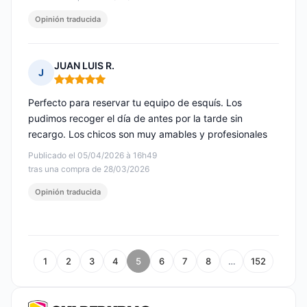
Opinión traducida
JUAN LUIS R.
J
Nota: 5 de 5
Perfecto para reservar tu equipo de esquís. Los
pudimos recoger el día de antes por la tarde sin
recargo. Los chicos son muy amables y profesionales
Publicado el 05/04/2026 à 16h49
tras una compra de 28/03/2026
Opinión traducida
1
2
3
4
5
6
7
8
…
152