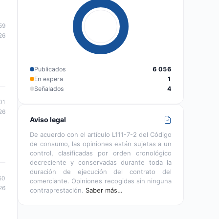
59
26
Publicados
6 056
En espera
1
Señalados
4
01
26
Aviso legal
De acuerdo con el artículo L111-7-2 del Código
de consumo, las opiniones están sujetas a un
control, clasificadas por orden cronológico
decreciente y conservadas durante toda la
duración de ejecución del contrato del
50
comerciante. Opiniones recogidas sin ninguna
26
contraprestación.
Saber más…