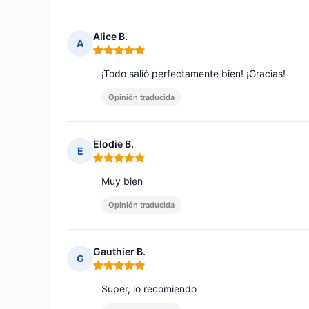
Alice B.
A
Nota: 5 de 5
¡Todo salió perfectamente bien! ¡Gracias!
Opinión traducida
Elodie B.
E
Nota: 5 de 5
Muy bien
Opinión traducida
Gauthier B.
G
Nota: 5 de 5
Super, lo recomiendo