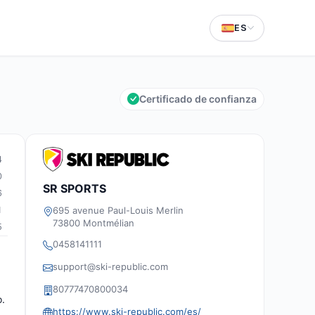
ES
Certificado de confianza
4
0
SR SPORTS
6
695 avenue Paul-Louis Merlin
1
73800 Montmélian
5
0458141111
support@ski-republic.com
80777470800034
o.
https://www.ski-republic.com/es/