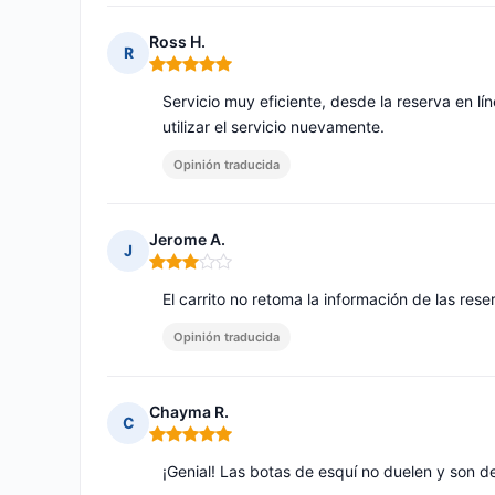
Ross H.
R
Nota: 5 de 5
Servicio muy eficiente, desde la reserva en lí
utilizar el servicio nuevamente.
Opinión traducida
Jerome A.
J
Nota: 3 de 5
El carrito no retoma la información de las rese
Opinión traducida
Chayma R.
C
Nota: 5 de 5
¡Genial! Las botas de esquí no duelen y son 