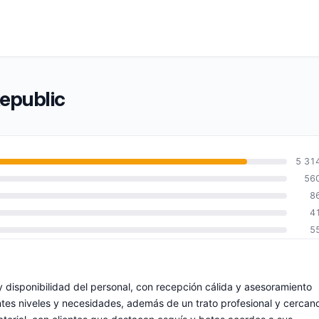
Republic
5 31
56
8
4
5
y disponibilidad del personal, con recepción cálida y asesoramiento
entes niveles y necesidades, además de un trato profesional y cercan