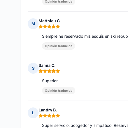
Opinión traducida
Matthieu C.
M
Nota: 5 de 5
Siempre he reservado mis esquís en ski republi
Opinión traducida
Samia C.
S
Nota: 5 de 5
Superior
Opinión traducida
Landry B.
L
Nota: 5 de 5
Super servicio, acogedor y simpático. Reserv