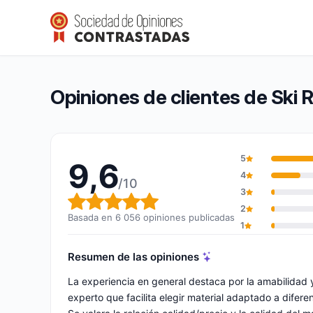
Ski Republic
9,6/10
(6 056 opiniones)
Calificación global: 9,6 de 10
Opiniones de clientes de Ski 
5
9,6
4
/10
3
Calificación global: 9,6 de 10
2
Basada en 6 056 opiniones publicadas
1
Resumen de las opiniones
La experiencia en general destaca por la amabilidad 
experto que facilita elegir material adaptado a difer