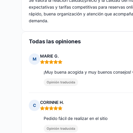
Se valora la relación calidad/precio y la calidad del 
expectativas y tarifas competitivas para reservas onli
rápido, buena organización y atención que acompaña a
demanda.
Todas las opiniones
MARIE G.
M
Nota: 5 de 5
¡Muy buena acogida y muy buenos consejos! 
Opinión traducida
CORINNE H.
C
Nota: 5 de 5
Pedido fácil de realizar en el sitio
Opinión traducida