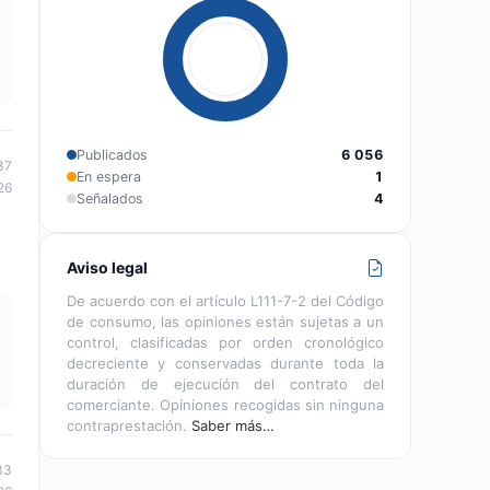
Publicados
6 056
37
En espera
1
26
Señalados
4
Aviso legal
De acuerdo con el artículo L111-7-2 del Código
de consumo, las opiniones están sujetas a un
control, clasificadas por orden cronológico
decreciente y conservadas durante toda la
duración de ejecución del contrato del
comerciante. Opiniones recogidas sin ninguna
contraprestación.
Saber más…
33