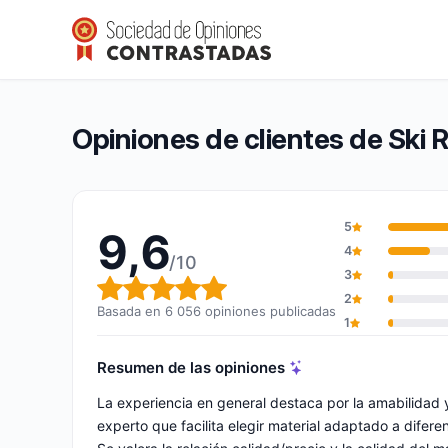
Ski Republic
9,6/10
(6 056 opiniones)
Calificación global: 9,6 de 10
Opiniones de clientes de Ski 
5
9,6
4
/10
3
Calificación global: 9,6 de 10
2
Basada en 6 056 opiniones publicadas
1
Resumen de las opiniones
La experiencia en general destaca por la amabilidad 
experto que facilita elegir material adaptado a difer