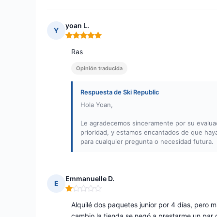
yoan L.
Y
Nota: 5 de 5
Ras
Opinión traducida
Respuesta de Ski Republic
Hola Yoan,
Le agradecemos sinceramente por su evaluació
prioridad, y estamos encantados de que haya
para cualquier pregunta o necesidad futura.
Emmanuelle D.
E
Nota: 1 de 5
Alquilé dos paquetes junior por 4 días, pero mi
cambio la tienda se negó a prestarme un par d