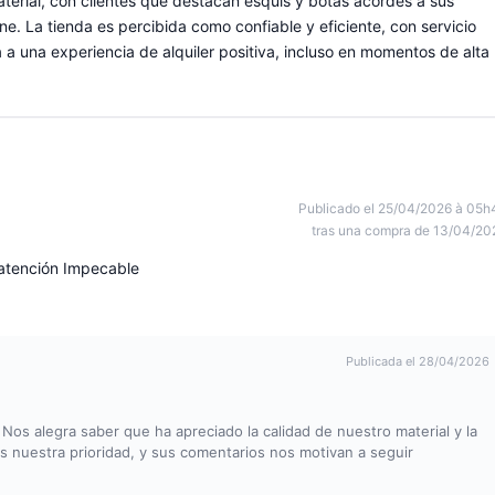
material, con clientes que destacan esquís y botas acordes a sus
ne. La tienda es percibida como confiable y eficiente, con servicio
 una experiencia de alquiler positiva, incluso en momentos de alta
Publicado el 25/04/2026 à 05h
tras una compra de 13/04/20
 atención Impecable
Publicada el 28/04/2026
Nos alegra saber que ha apreciado la calidad de nuestro material y la
s nuestra prioridad, y sus comentarios nos motivan a seguir