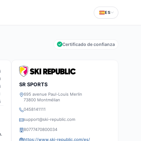
ES
Certificado de confianza
4
0
SR SPORTS
6
695 avenue Paul-Louis Merlin
1
73800 Montmélian
5
0458141111
support@ski-republic.com
80777470800034
o.
https://www.ski-republic.com/es/