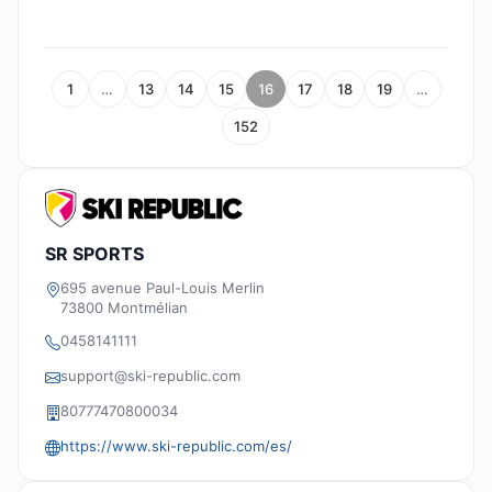
1
…
13
14
15
16
17
18
19
…
152
SR SPORTS
695 avenue Paul-Louis Merlin
73800 Montmélian
0458141111
support@ski-republic.com
80777470800034
https://www.ski-republic.com/es/