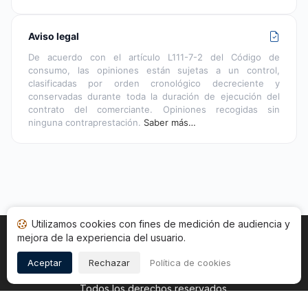
Aviso legal
De acuerdo con el artículo L111-7-2 del Código de
consumo, las opiniones están sujetas a un control,
clasificadas por orden cronológico decreciente y
conservadas durante toda la duración de ejecución del
contrato del comerciante. Opiniones recogidas sin
ninguna contraprestación.
Saber más…
Utilizamos cookies con fines de medición de audiencia y
mejora de la experiencia del usuario.
Inicio
Estado opiniones
Categorías
CGU
Cookies
Legal
Aceptar
Rechazar
Política de cookies
Copyright © 2026
Sociedad de Opiniones Contrastadas
.
Todos los derechos reservados.