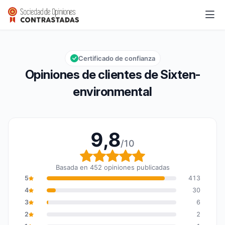
Sixten-environmental
9,8/10
Calificación global: 9,8 de 10
Certificado de confianza
Opiniones de clientes de Sixten-
environmental
9,8
/10
Calificación global: 9,8
Basada en 452 opiniones publicadas
5
413
4
30
3
6
2
2