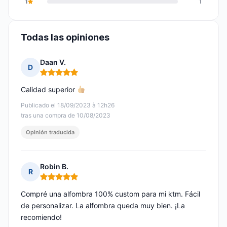
1
1
Todas las opiniones
Daan V.
D
Nota: 5 de 5
Calidad superior
Publicado el 18/09/2023 à 12h26
tras una compra de 10/08/2023
Opinión traducida
Robin B.
R
Nota: 5 de 5
Compré una alfombra 100% custom para mi ktm. Fácil
de personalizar. La alfombra queda muy bien. ¡La
recomiendo!