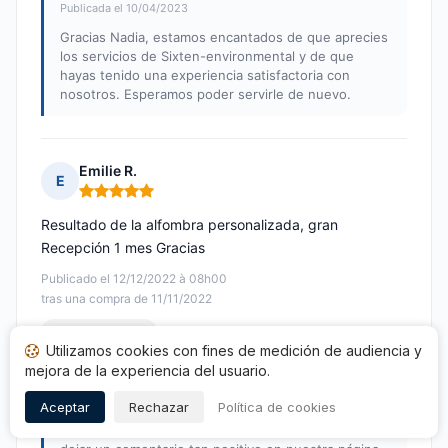
Publicada el 10/04/2023
Gracias Nadia, estamos encantados de que aprecies
los servicios de Sixten-environmental y de que
hayas tenido una experiencia satisfactoria con
nosotros. Esperamos poder servirle de nuevo.
Emilie R.
E
Nota: 5 de 5
Resultado de la alfombra personalizada, gran
Recepción 1 mes Gracias
Publicado el 12/12/2022 à 08h00
tras una compra de 11/11/2022
Opinión traducida
Utilizamos cookies con fines de medición de audiencia y
mejora de la experiencia del usuario.
Respuesta de Sixten-environmental
Publicada el 10/04/2023
Aceptar
Rechazar
Política de cookies
Muchas gracias Emilie por tomarte el tiempo de