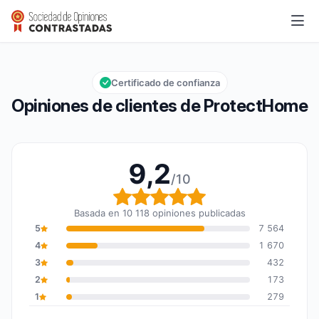
ProtectHome
9,2/10
Calificación global: 9,2 de 10
Certificado de confianza
Opiniones de clientes de ProtectHome
9,2
/10
Calificación global: 9,2
Basada en 10 118 opiniones publicadas
5
7 564
4
1 670
3
432
2
173
1
279