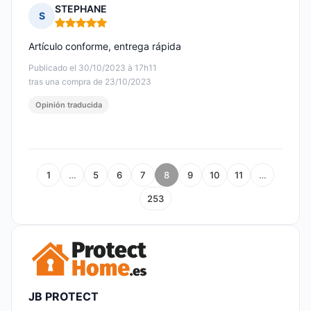
STEPHANE
S
Nota: 5 de 5
Artículo conforme, entrega rápida
Publicado el 30/10/2023 à 17h11
tras una compra de 23/10/2023
Opinión traducida
1
…
5
6
7
8
9
10
11
…
253
JB PROTECT