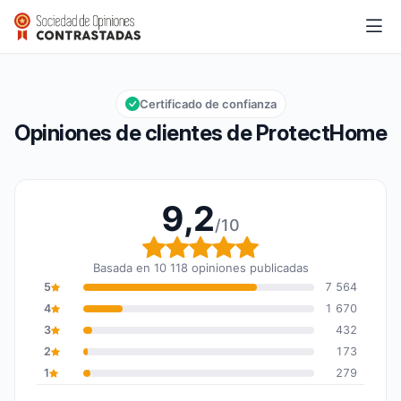
ProtectHome
9,2/10
Calificación global: 9,2 de 10
Certificado de confianza
Opiniones de clientes de ProtectHome
9,2
/10
Calificación global: 9,2
Basada en 10 118 opiniones publicadas
5
7 564
4
1 670
3
432
2
173
1
279