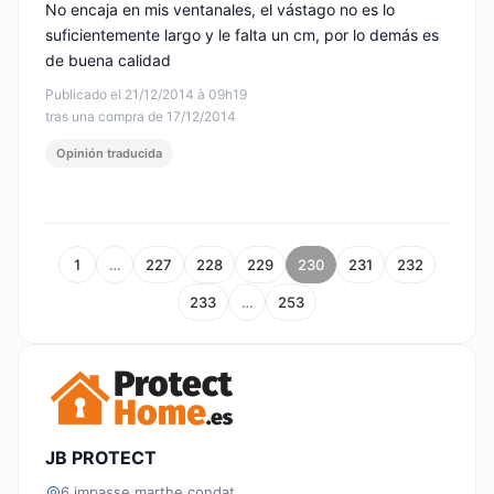
No encaja en mis ventanales, el vástago no es lo
suficientemente largo y le falta un cm, por lo demás es
de buena calidad
Publicado el 21/12/2014 à 09h19
tras una compra de 17/12/2014
Opinión traducida
1
…
227
228
229
230
231
232
233
…
253
JB PROTECT
6 impasse marthe condat