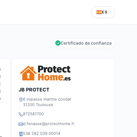
ES
Certificado de confianza
4
0
2
JB PROTECT
3
9
6 impasse marthe condat
31200 Toulouse
872581700
d.fenasse@protecthome.fr
538 282 039 00014