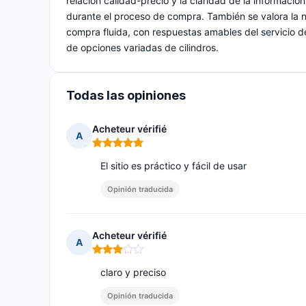
relación calidad-precio y la claridad de la información
durante el proceso de compra. También se valora la na
compra fluida, con respuestas amables del servicio de
de opciones variadas de cilindros.
Todas las opiniones
Acheteur vérifié
A
Nota: 5 de 5
El sitio es práctico y fácil de usar
Opinión traducida
Acheteur vérifié
A
Nota: 3 de 5
claro y preciso
Opinión traducida