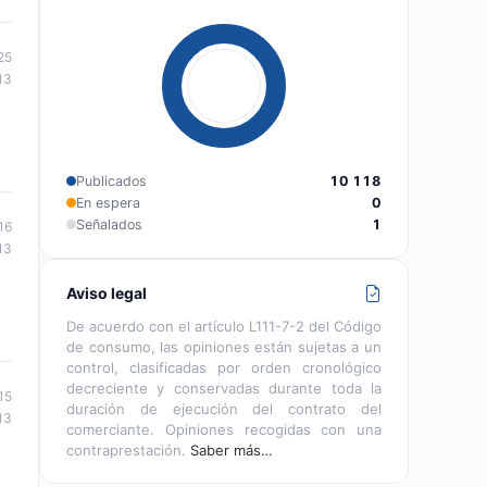
25
13
Publicados
10 118
En espera
0
Señalados
1
16
13
Aviso legal
De acuerdo con el artículo L111-7-2 del Código
de consumo, las opiniones están sujetas a un
control, clasificadas por orden cronológico
decreciente y conservadas durante toda la
15
duración de ejecución del contrato del
13
comerciante. Opiniones recogidas con una
contraprestación.
Saber más…