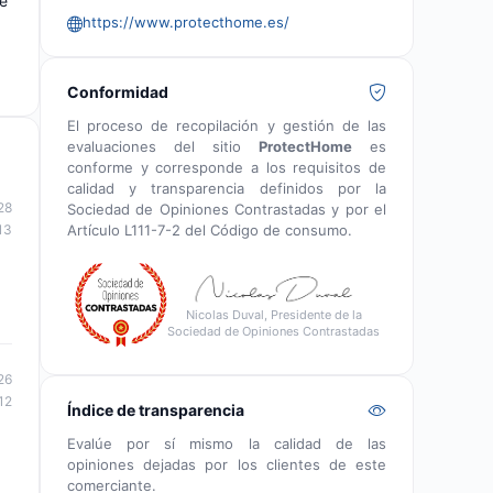
te
https://www.protecthome.es/
d
Conformidad
El proceso de recopilación y gestión de las
evaluaciones del sitio
ProtectHome
es
conforme y corresponde a los requisitos de
calidad y transparencia definidos por la
28
Sociedad de Opiniones Contrastadas y por el
Artículo L111-7-2 del Código de consumo.
13
Nicolas Duval, Presidente de la
Sociedad de Opiniones Contrastadas
26
12
Índice de transparencia
Evalúe por sí mismo la calidad de las
opiniones dejadas por los clientes de este
comerciante.