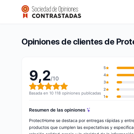
ProtectHome
9,2/10
(10 118 opiniones)
Calificación global: 9,2 de 10
Opiniones de clientes de Pr
5
9,2
4
/10
3
Calificación global: 9,2 de 10
2
Basada en 10 118 opiniones publicadas
1
Resumen de las opiniones
ProtectHome se destaca por entregas rápidas y entr
productos que cumplen las expectativas y especificac