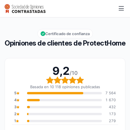
ProtectHome
9,2/10
Calificación global: 9,2 de 10
Certificado de confianza
Opiniones de clientes de ProtectHome
9,2
/10
Calificación global: 9,2
Basada en 10 118 opiniones publicadas
5
7 564
4
1 670
3
432
2
173
1
279