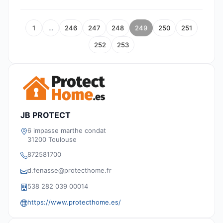
1
…
246
247
248
249
250
251
252
253
JB PROTECT
6 impasse marthe condat
31200 Toulouse
872581700
d.fenasse@protecthome.fr
538 282 039 00014
https://www.protecthome.es/