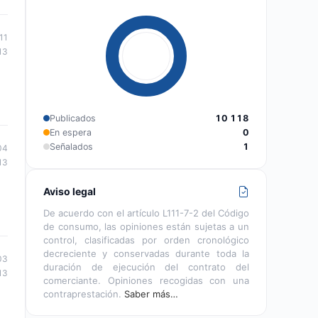
11
13
Publicados
10 118
En espera
0
Señalados
1
04
13
Aviso legal
De acuerdo con el artículo L111-7-2 del Código
de consumo, las opiniones están sujetas a un
control, clasificadas por orden cronológico
decreciente y conservadas durante toda la
03
duración de ejecución del contrato del
13
comerciante. Opiniones recogidas con una
contraprestación.
Saber más…