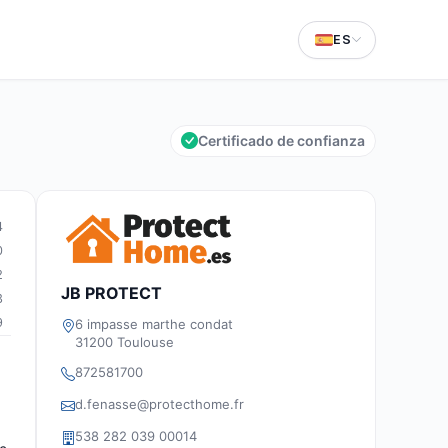
ES
Certificado de confianza
4
0
2
JB PROTECT
3
9
6 impasse marthe condat
31200 Toulouse
872581700
d.fenasse@protecthome.fr
538 282 039 00014