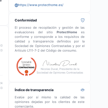
te
https://www.protecthome.es/
d
Conformidad
El proceso de recopilación y gestión de las
evaluaciones del sitio
ProtectHome
es
conforme y corresponde a los requisitos de
calidad y transparencia definidos por la
03
Sociedad de Opiniones Contrastadas y por el
Artículo L111-7-2 del Código de consumo.
13
Nicolas Duval, Presidente de la
Sociedad de Opiniones Contrastadas
24
13
Índice de transparencia
Evalúe por sí mismo la calidad de las
opiniones dejadas por los clientes de este
comerciante.