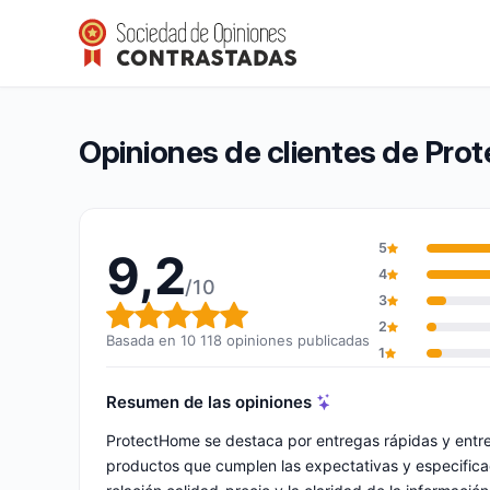
ProtectHome
9,2/10
(10 118 opiniones)
Calificación global: 9,2 de 10
Opiniones de clientes de Pr
5
9,2
4
/10
3
Calificación global: 9,2 de 10
2
Basada en 10 118 opiniones publicadas
1
Resumen de las opiniones
ProtectHome se destaca por entregas rápidas y entr
productos que cumplen las expectativas y especificac