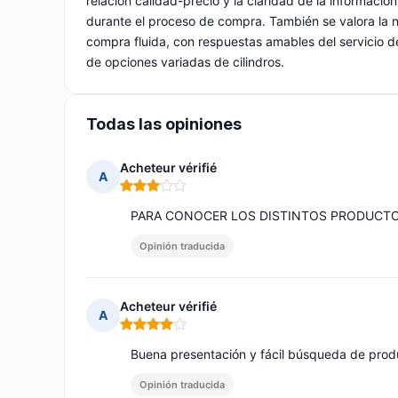
relación calidad-precio y la claridad de la información
durante el proceso de compra. También se valora la na
compra fluida, con respuestas amables del servicio de
de opciones variadas de cilindros.
Todas las opiniones
Acheteur vérifié
A
Nota: 3 de 5
PARA CONOCER LOS DISTINTOS PRODUCT
Opinión traducida
Acheteur vérifié
A
Nota: 4 de 5
Buena presentación y fácil búsqueda de prod
Opinión traducida