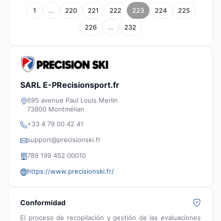
1
…
220
221
222
223
224
225
226
…
232
SARL E-PRecisionsport.fr
695 avenue Paul Louis Merlin
73800 Montmélian
+33 4 79 00 42 41
support@precisionski.fr
789 199 452 00010
https://www.precisionski.fr/
Conformidad
El proceso de recopilación y gestión de las evaluaciones