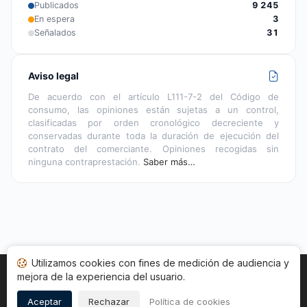
Publicados
9 245
En espera
3
Señalados
31
Aviso legal
De acuerdo con el artículo L111-7-2 del Código de
consumo, las opiniones están sujetas a un control,
clasificadas por orden cronológico decreciente y
conservadas durante toda la duración de ejecución del
contrato del comerciante. Opiniones recogidas sin
ninguna contraprestación.
Saber más…
Utilizamos cookies con fines de medición de audiencia y
mejora de la experiencia del usuario.
Inicio
Estado opiniones
Categorías
CGU
Cookies
Legal
Aceptar
Rechazar
Política de cookies