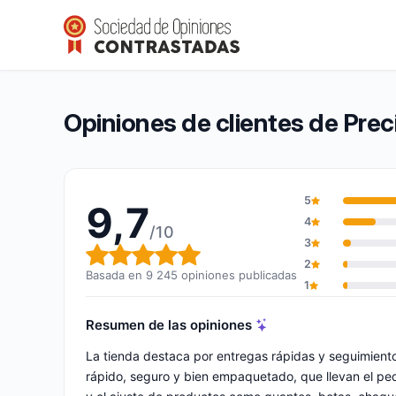
Precision Ski
9,7/10
(9 245 opiniones)
Calificación global: 9,7 de 10
Opiniones de clientes de Preci
5
9,7
4
/10
3
Calificación global: 9,7 de 10
2
Basada en 9 245 opiniones publicadas
1
Resumen de las opiniones
La tienda destaca por entregas rápidas y seguimient
rápido, seguro y bien empaquetado, que llevan el ped