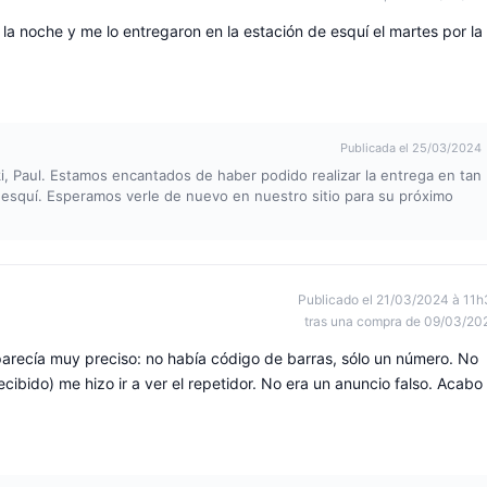
 la noche y me lo entregaron en la estación de esquí el martes por la
Publicada el 25/03/2024
Ski, Paul. Estamos encantados de haber podido realizar la entrega en tan
esquí. Esperamos verle de nuevo en nuestro sitio para su próximo
Publicado el 21/03/2024 à 11h
tras una compra de 09/03/20
parecía muy preciso: no había código de barras, sólo un número. No
ecibido) me hizo ir a ver el repetidor. No era un anuncio falso. Acabo