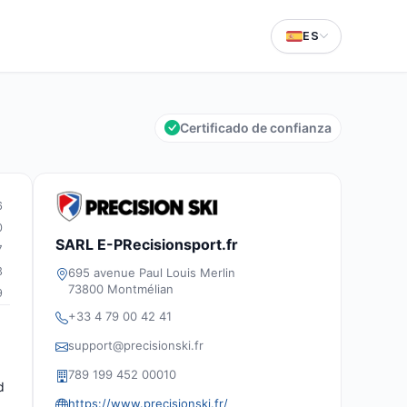
ES
Certificado de confianza
6
0
SARL E-PRecisionsport.fr
7
3
695 avenue Paul Louis Merlin
73800 Montmélian
9
+33 4 79 00 42 41
support@precisionski.fr
789 199 452 00010
d
https://www.precisionski.fr/