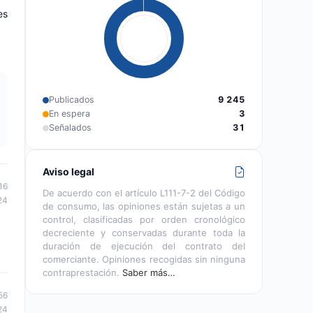
es
Publicados
9 245
En espera
3
Señalados
31
Aviso legal
16
De acuerdo con el artículo L111-7-2 del Código
24
de consumo, las opiniones están sujetas a un
control, clasificadas por orden cronológico
decreciente y conservadas durante toda la
duración de ejecución del contrato del
comerciante. Opiniones recogidas sin ninguna
contraprestación.
Saber más…
56
24