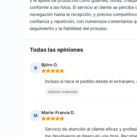
y el ajuste de productos como guantes, botas, chaqu
conforme a las fotos. El servicio al cliente se percib
navegación hasta la recepción, y precios competitivo
confianza y repetición, con numerosos comentarios q
seguimiento y la fiabilidad del proceso.
Todas las opiniones
Björn O.
B
Nota: 5 de 5
Incluso si hace el pedido desde el extranjero,
Opinión traducida
Marie-France D.
M
Nota: 5 de 5
Servicio de atención al cliente eficaz y profe
me devolvieron el dinero en una hora. Recomend