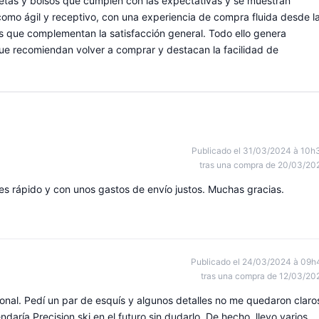
etas y bolsos que cumplen con las expectativas y se muestran
e como ágil y receptivo, con una experiencia de compra fluida desde l
s que complementan la satisfacción general. Todo ello genera
ue recomiendan volver a comprar y destacan la facilidad de
Publicado el 31/03/2024 à 10h
tras una compra de 20/03/20
 es rápido y con unos gastos de envío justos. Muchas gracias.
Publicado el 24/03/2024 à 09h
tras una compra de 12/03/20
sional. Pedí un par de esquís y algunos detalles no me quedaron claro
aría Precision ski en el futuro sin dudarlo. De hecho, llevo varios