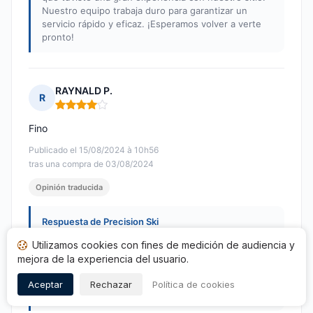
Nuestro equipo trabaja duro para garantizar un
servicio rápido y eficaz. ¡Esperamos volver a verte
pronto!
RAYNALD P.
R
Nota: 4 de 5
Fino
Publicado el 15/08/2024 à 10h56
tras una compra de 03/08/2024
Opinión traducida
Respuesta de Precision Ski
Publicada el 19/08/2024
Utilizamos cookies con fines de medición de audiencia y
Gracias por su reseña sobre Precision Ski, estamos
mejora de la experiencia del usuario.
encantados de que haya disfrutado de su
experiencia con nosotros. Esperamos verte pronto
Aceptar
Rechazar
Política de cookies
en nuestra tienda.