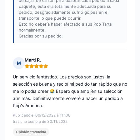
de cajas de cartón para adaptar cada pedido a cada
paquete, esta era totalmente adecuada para su
pedido, desgraciadamente sufrió golpes en el
transporte lo que puede ocurrir.
Esto no debería haber afectado a sus Pop Tarts
normalmente.
Gracias por su pedido.
Marti R.
M
Nota: 5 de 5
Un servicio fantástico. Los precios son justos, la
selección es buena y recibí mi pedido tan rápido que no
me lo podía creer
Espero que amplíen su selección
aún más. Definitivamente volveré a hacer un pedido a
Pop's America.
Publicado el 06/12/2022 à 11h08
tras una compra de 30/11/2022
Opinión traducida