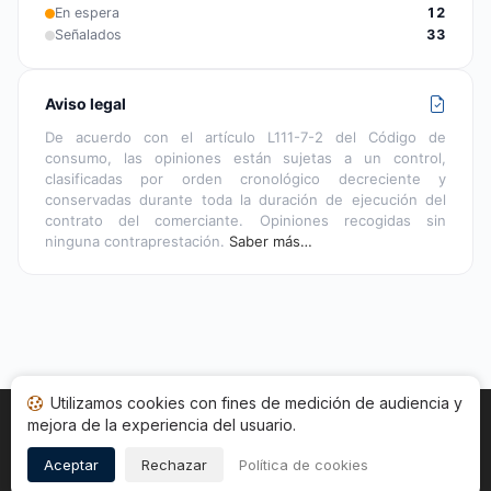
En espera
12
Señalados
33
Aviso legal
De acuerdo con el artículo L111-7-2 del Código de
consumo, las opiniones están sujetas a un control,
clasificadas por orden cronológico decreciente y
conservadas durante toda la duración de ejecución del
contrato del comerciante. Opiniones recogidas sin
ninguna contraprestación.
Saber más…
Utilizamos cookies con fines de medición de audiencia y
mejora de la experiencia del usuario.
Inicio
Estado opiniones
Categorías
CGU
Cookies
Legal
Aceptar
Rechazar
Política de cookies
Copyright © 2026
Sociedad de Opiniones Contrastadas
.