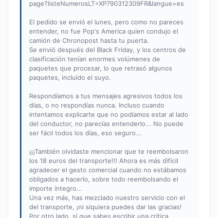
page?listeNumerosLT=XP790312309FR&langue=es
El pedido se envió el lunes, pero como no pareces
entender, no fue Pop's America quien condujo el
camión de Chronopost hasta tu puerta.
Se envió después del Black Friday, y los centros de
clasificación tenían enormes volúmenes de
paquetes que procesar, lo que retrasó algunos
paquetes, incluido el suyo.
Respondíamos a tus mensajes agresivos todos los
días, o no respondías nunca. Incluso cuando
intentamos explicarte que no podíamos estar al lado
del conductor, no parecías entenderlo... No puede
ser fácil todos los días, eso seguro...
¡¡¡También olvidaste mencionar que te reembolsaron
los 18 euros del transporte!!! Ahora es más difícil
agradecer el gesto comercial cuando no estábamos
obligados a hacerlo, sobre todo reembolsando el
importe íntegro...
Una vez más, has mezclado nuestro servicio con el
del transporte, ¡ni siquiera puedes dar las gracias!
Por otro lado, sí que sabes escribir una crítica