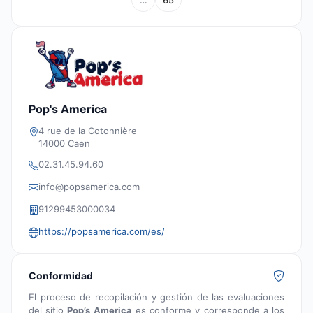
…
65
Pop's America
4 rue de la Cotonnière
14000 Caen
02.31.45.94.60
info@popsamerica.com
91299453000034
https://popsamerica.com/es/
Conformidad
El proceso de recopilación y gestión de las evaluaciones
del sitio
Pop’s America
es conforme y corresponde a los