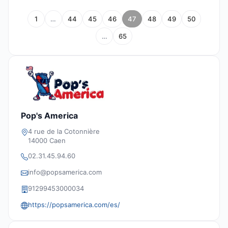
1
…
44
45
46
47
48
49
50
…
65
Pop's America
4 rue de la Cotonnière
14000 Caen
02.31.45.94.60
info@popsamerica.com
91299453000034
https://popsamerica.com/es/