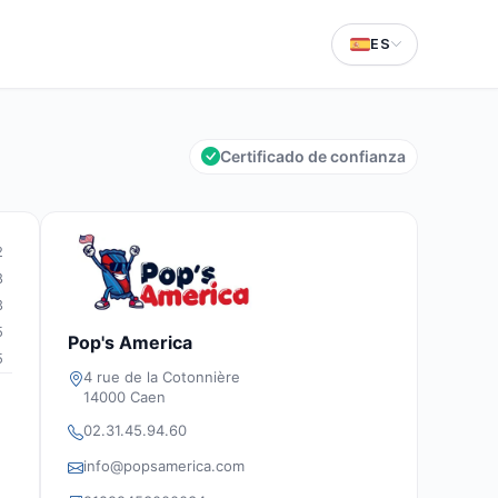
ES
Certificado de confianza
2
8
3
5
Pop's America
5
4 rue de la Cotonnière
14000 Caen
02.31.45.94.60
info@popsamerica.com