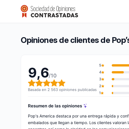
Pop’s America
9,6/10
(2 563 opiniones)
Calificación global: 9,6 de 10
Opiniones de clientes de Pop
5
9,6
4
/10
3
Calificación global: 9,6 de 10
2
Basada en 2 563 opiniones publicadas
1
Resumen de las opiniones
Pop's America destaca por una entrega rápida y confi
embalados que llegan a tiempo. Los clientes valoran la