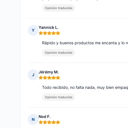
Opinión traducida
Yannick L.
Y
Nota: 5 de 5
Rápido y buenos productos me encanta y lo 
Opinión traducida
Jérémy M.
J
Nota: 5 de 5
Todo recibido, no falta nada, muy bien empa
Opinión traducida
Noé F.
N
Nota: 5 de 5