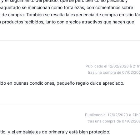
s y el seguimiento del pedido, que se perciben como precisos y
l empaquetado se mencionan como fortalezas, con comentarios sobre
 de compra. También se resalta la experiencia de compra en sitio fác
os productos recibidos, junto con precios atractivos que hacen que
Publicado el 12/02/2023 à 21h
tras una compra de 07/02/20
cibido en buenas condiciones, pequeño regalo dulce apreciado.
Publicado el 12/02/2023 à 21h
tras una compra de 04/02/20
io, y el embalaje es de primera y está bien protegido.