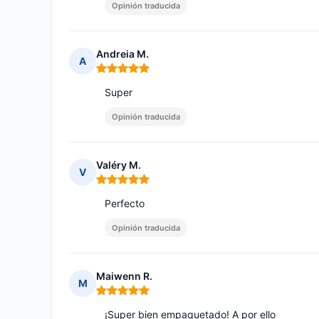
Opinión traducida
Andreia M.
A
Nota: 5 de 5
Super
Opinión traducida
Valéry M.
V
Nota: 5 de 5
Perfecto
Opinión traducida
Maiwenn R.
M
Nota: 5 de 5
¡Super bien empaquetado! A por ello