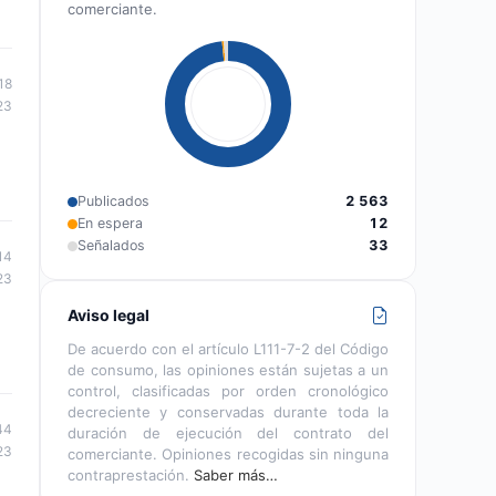
comerciante.
18
23
Publicados
2 563
En espera
12
Señalados
33
14
23
Aviso legal
De acuerdo con el artículo L111-7-2 del Código
de consumo, las opiniones están sujetas a un
control, clasificadas por orden cronológico
decreciente y conservadas durante toda la
44
duración de ejecución del contrato del
23
comerciante. Opiniones recogidas sin ninguna
contraprestación.
Saber más…