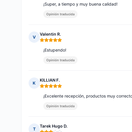
¡Super, a tiempo y muy buena calidad!
Opinión traducida
Valentin R.
V
Nota: 5 de 5
¡Estupendo!
Opinión traducida
KILLIAN F.
K
Nota: 5 de 5
¡Excelente recepción, productos muy correcto
Opinión traducida
Tarek Hugo D.
T