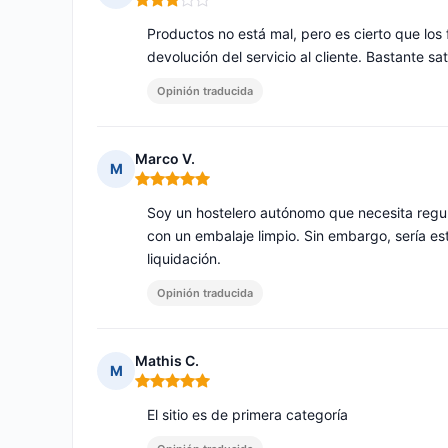
Nota: 3 de 5
Productos no está mal, pero es cierto que l
devolución del servicio al cliente. Bastante sa
Opinión traducida
Marco V.
M
Nota: 5 de 5
Soy un hostelero autónomo que necesita regul
con un embalaje limpio. Sin embargo, sería 
liquidación.
Opinión traducida
Mathis C.
M
Nota: 5 de 5
El sitio es de primera categoría