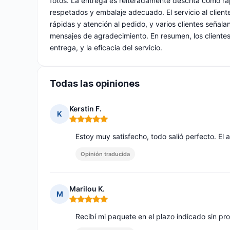
fotos. La entrega es reiteradamente descrita como ráp
respetados y embalaje adecuado. El servicio al clien
rápidas y atención al pedido, y varios clientes señala
mensajes de agradecimiento. En resumen, los clientes v
entrega, y la eficacia del servicio.
Todas las opiniones
Kerstin F.
K
Nota: 5 de 5
Estoy muy satisfecho, todo salió perfecto. El
Opinión traducida
Marilou K.
M
Nota: 5 de 5
Recibí mi paquete en el plazo indicado sin p