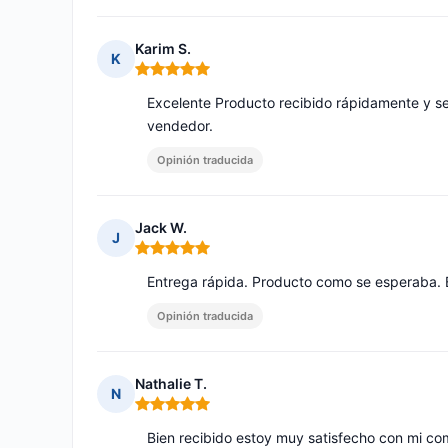
Karim S.
K
Nota: 5 de 5
Excelente Producto recibido rápidamente y s
vendedor.
Opinión traducida
Jack W.
J
Nota: 5 de 5
Entrega rápida. Producto como se esperaba.
Opinión traducida
Nathalie T.
N
Nota: 5 de 5
Bien recibido estoy muy satisfecho con mi co