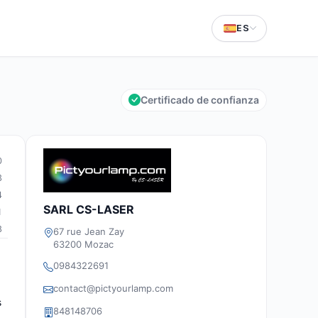
ES
Certificado de confianza
0
3
4
SARL CS-LASER
1
8
67 rue Jean Zay
63200 Mozac
0984322691
contact@pictyourlamp.com
s
848148706