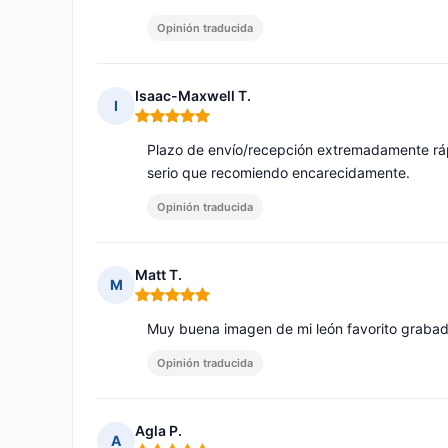
Opinión traducida
Isaac-Maxwell T.
I
Nota: 5 de 5
Plazo de envío/recepción extremadamente ráp
serio que recomiendo encarecidamente.
Opinión traducida
Matt T.
M
Nota: 5 de 5
Muy buena imagen de mi león favorito grabada
Opinión traducida
Agla P.
A