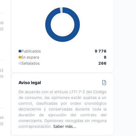
08
25
Publicados
9 776
En espera
8
Señalados
266
42
25
Aviso legal
De acuerdo con el artículo L111-7-2 del Código
de consumo, las opiniones están sujetas a un
control, clasificadas por orden cronológico
decreciente y conservadas durante toda la
duración de ejecución del contrato del
46
comerciante. Opiniones recogidas sin ninguna
25
contraprestación.
Saber más…