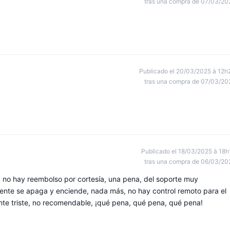
tras una compra de 07/03/20
Publicado el 20/03/2025 à 12h
tras una compra de 07/03/20
Publicado el 18/03/2025 à 18h
tras una compra de 06/03/20
 no hay reembolso por cortesía, una pena, del soporte muy
ente se apaga y enciende, nada más, no hay control remoto para el
nte triste, no recomendable, ¡qué pena, qué pena, qué pena!