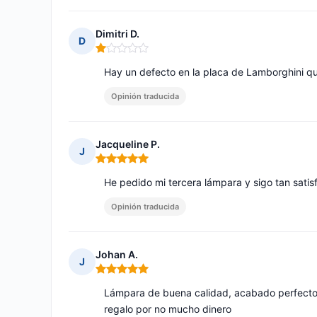
Dimitri D.
D
Nota: 1 de 5
Hay un defecto en la placa de Lamborghini qu
Opinión traducida
Jacqueline P.
J
Nota: 5 de 5
He pedido mi tercera lámpara y sigo tan sat
Opinión traducida
Johan A.
J
Nota: 5 de 5
Lámpara de buena calidad, acabado perfecto.
regalo por no mucho dinero