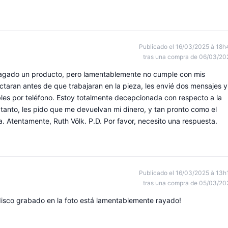
Publicado el 16/03/2025 à 18h
tras una compra de 06/03/20
pagado un producto, pero lamentablemente no cumple con mis
taran antes de que trabajaran en la pieza, les envié dos mensajes y
bles por teléfono. Estoy totalmente decepcionada con respecto a la
tanto, les pido que me devuelvan mi dinero, y tan pronto como el
a. Atentamente, Ruth Völk. P.D. Por favor, necesito una respuesta.
Publicado el 16/03/2025 à 13h
tras una compra de 05/03/20
disco grabado en la foto está lamentablemente rayado!