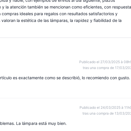
ida y fiable, con ejemplos de envíos al día siguiente, plazos
te y la atención también se mencionan como eficientes, con respuest
n compras ideales para regalos con resultados satisfactorios y
aloran la estética de las lámparas, la rapidez y fiabilidad de la
Publicado el 27/03/2025 à 08h
tras una compra de 17/03/20
 artículo es exactamente como se describió, lo recomiendo con gusto.
Publicado el 24/03/2025 à 11h
tras una compra de 13/03/20
roblemas. La lámpara está muy bien.