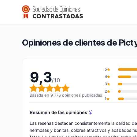
Pictyourlamp.com
9,3/10
(9 776 opiniones)
Calificación global: 9,3 de 10
Opiniones de clientes de Pic
5
9,3
4
/10
3
Calificación global: 9,3 de 10
2
Basada en 9 776 opiniones publicadas
1
Resumen de las opiniones
Las reseñas destacan consistentemente la calidad de
hermosas y bonitas, colores atractivos y acabados m