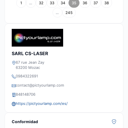
1
…
32
33
34
35
36
37
38
…
245
SARL CS-LASER
67 rue Jean Zay
63200 Mozac
0984322691
contact@pictyourlamp.com
848148706
https://pictyourlamp.com/es/
Conformidad