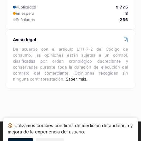
Publicados
9 775
En espera
8
Señalados
266
Aviso legal
De acuerdo con el artículo L111-7-2 del Código de
consumo, las opiniones están sujetas a un control,
clasificadas por orden cronológico decreciente y
conservadas durante toda la duración de ejecución del
contrato del comerciante. Opiniones recogidas sin
ninguna contraprestación.
Saber más…
Utilizamos cookies con fines de medición de audiencia y
mejora de la experiencia del usuario.
Inicio
Estado opiniones
Categorías
CGU
Cookies
Legal