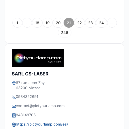
1
…
18
19
20
21
22
23
24
…
245
SARL CS-LASER
67 rue Jean Zay
63200 Mozac
0984322691
contact@pictyourlamp.com
848148706
https://pictyourlamp.com/es/