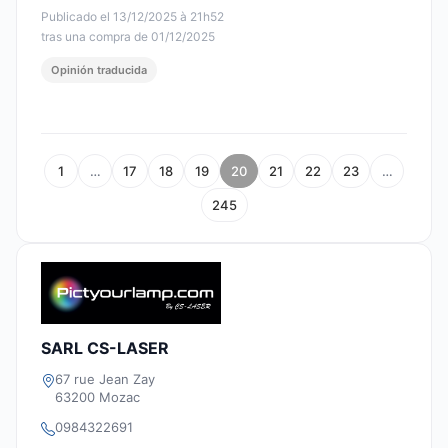
Publicado el 13/12/2025 à 21h52
tras una compra de 01/12/2025
Opinión traducida
1
…
17
18
19
20
21
22
23
…
245
SARL CS-LASER
67 rue Jean Zay
63200 Mozac
0984322691