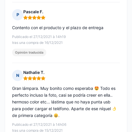
Pascale F.
P
Nota: 5 de 5
Contento con el producto y el plazo de entrega
Publicado el 27/12/2021 à 14h19
tras una compra de 16/12/2021
Opinión traducida
Nathalie T.
N
Nota: 5 de 5
Gran lámpara. Muy bonito como esperaba
Todo es
perfecto incluso la foto, casi se podría creer en ella..
hermoso color etc... lástima que no haya punta usb
para poder cargar el teléfono. Aparte de ese níquel
de primera categoría
.
Publicado el 27/12/2021 à 14h06
tras una compra de 15/12/2021