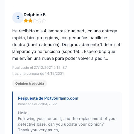
Delphine F.
D
Nota: 2 de 5
He recibido mis 4 lámparas, que pedí, en una entrega
rápida, bien protegidas, con pequeños papillotes
dentro (bonita atención). Desgraciadamente 1 de mis 4
lámparas ya no funciona (soporte)... Espero bcp que
me envíen una nueva para poder volver a pedir...
Publicado el 27/12/2021 à 12h37
tras una compra de 14/12/2021
Opinión traducida
Respuesta de Pictyourlamp.com
Publicada el 22/04/2022
Hello,
Following your request, and the replacement of your
defective base, can you update your opinion?
Thank you very much,