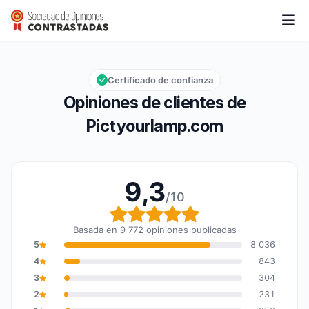
Pictyourlamp.com
9,3/10
Calificación global: 9,3 de 10
Certificado de confianza
Opiniones de clientes de
Pictyourlamp.com
9,3
/10
Calificación global: 9,3
Basada en 9 772 opiniones publicadas
5
8 036
4
843
3
304
2
231