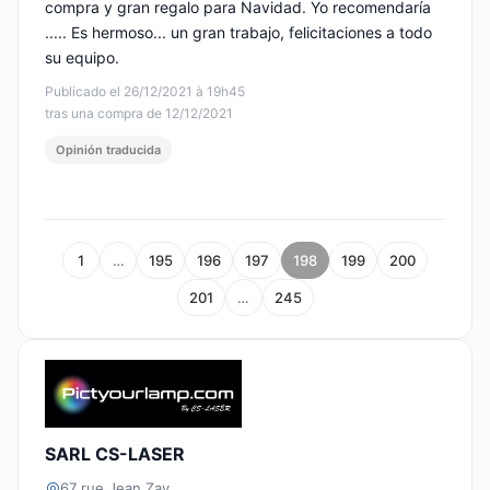
compra y gran regalo para Navidad. Yo recomendaría
..... Es hermoso... un gran trabajo, felicitaciones a todo
su equipo.
Publicado el 26/12/2021 à 19h45
tras una compra de 12/12/2021
Opinión traducida
1
…
195
196
197
198
199
200
201
…
245
SARL CS-LASER
67 rue Jean Zay