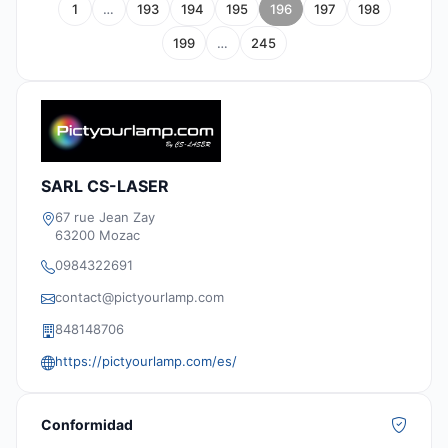
1
…
193
194
195
196
197
198
199
…
245
SARL CS-LASER
67 rue Jean Zay
63200 Mozac
0984322691
contact@pictyourlamp.com
848148706
https://pictyourlamp.com/es/
Conformidad