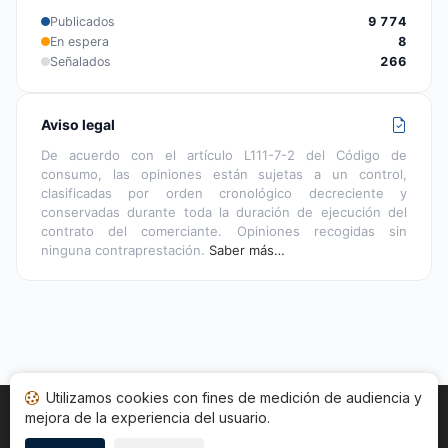
Publicados
9 774
En espera
8
Señalados
266
Aviso legal
De acuerdo con el artículo L111-7-2 del Código de
consumo, las opiniones están sujetas a un control,
clasificadas por orden cronológico decreciente y
conservadas durante toda la duración de ejecución del
contrato del comerciante. Opiniones recogidas sin
ninguna contraprestación.
Saber más…
Utilizamos cookies con fines de medición de audiencia y
mejora de la experiencia del usuario.
Inicio
Estado opiniones
Categorías
CGU
Cookies
Legal