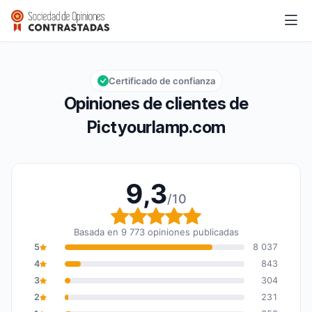
Pictyourlamp.com
9,3/10
Calificación global: 9,3 de 10
Certificado de confianza
Opiniones de clientes de
Pictyourlamp.com
9,3
/10
Calificación global: 9,3
Basada en 9 773 opiniones publicadas
5
8 037
4
843
3
304
2
231