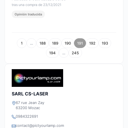
tras una compra de 23/12/2021
Opinión traducida
1
…
188
189
190
191
192
193
194
…
245
SARL CS-LASER
67 rue Jean Zay
63200 Mozac
0984322691
contact@pictyourlamp.com