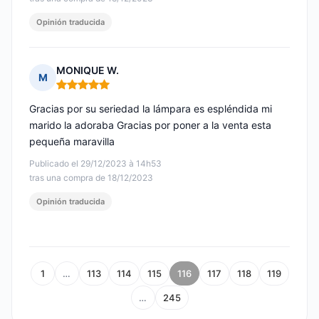
Opinión traducida
MONIQUE W.
M
Nota: 5 de 5
Gracias por su seriedad la lámpara es espléndida mi
marido la adoraba Gracias por poner a la venta esta
pequeña maravilla
Publicado el 29/12/2023 à 14h53
tras una compra de 18/12/2023
Opinión traducida
1
…
113
114
115
116
117
118
119
…
245