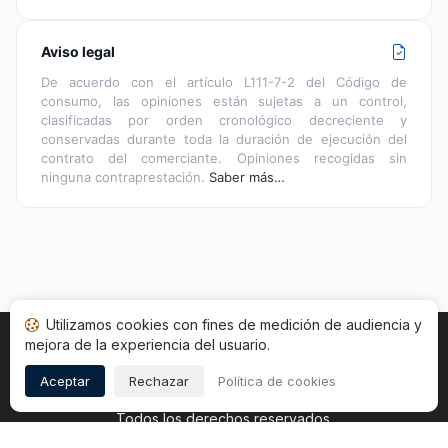
Aviso legal
De acuerdo con el artículo L111-7-2 del Código de
consumo, las opiniones están sujetas a un control,
clasificadas por orden cronológico decreciente y
conservadas durante toda la duración de ejecución del
contrato del comerciante. Opiniones recogidas sin
ninguna contraprestación.
Saber más…
Utilizamos cookies con fines de medición de audiencia y
mejora de la experiencia del usuario.
Inicio
Estado opiniones
Categorías
CGU
Cookies
Legal
Aceptar
Rechazar
Política de cookies
Copyright © 2026
Sociedad de Opiniones Contrastadas
.
Todos los derechos reservados.