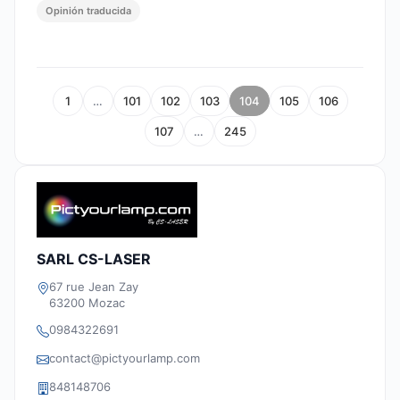
Opinión traducida
1
…
101
102
103
104
105
106
107
…
245
SARL CS-LASER
67 rue Jean Zay
63200 Mozac
0984322691
contact@pictyourlamp.com
848148706