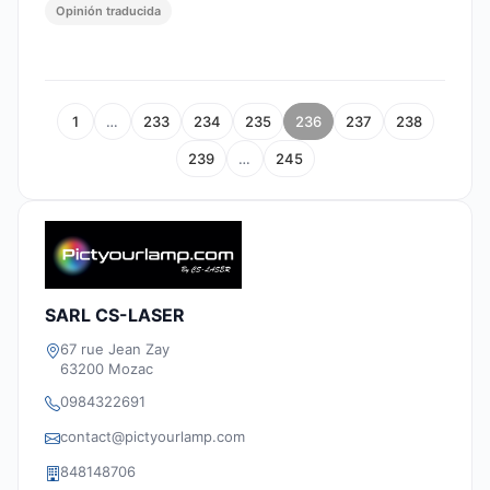
Opinión traducida
1
…
233
234
235
236
237
238
239
…
245
SARL CS-LASER
67 rue Jean Zay
63200 Mozac
0984322691
contact@pictyourlamp.com
848148706