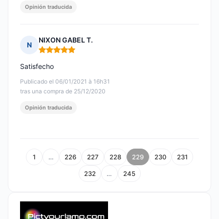
Opinión traducida
NIXON GABEL T.
N
Nota: 5 de 5
Satisfecho
Publicado el 06/01/2021 à 16h31
tras una compra de 25/12/2020
Opinión traducida
1
…
226
227
228
229
230
231
232
…
245