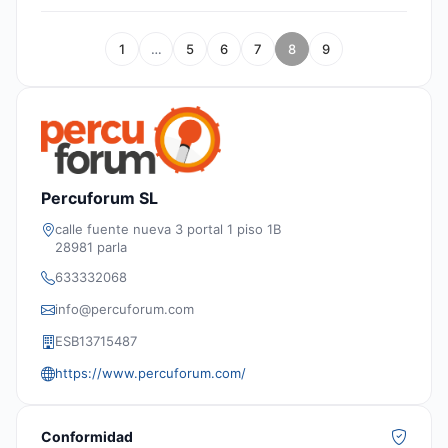
1
…
5
6
7
8
9
Percuforum SL
calle fuente nueva 3 portal 1 piso 1B
28981 parla
633332068
info@percuforum.com
ESB13715487
https://www.percuforum.com/
Conformidad