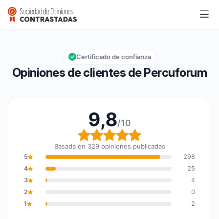
Percuforum
9,8/10
Calificación global: 9,8 de 10
Certificado de confianza
Opiniones de clientes de Percuforum
9,8
/10
Calificación global: 9,8
Basada en 329 opiniones publicadas
5
298
4
25
3
4
2
0
1
2