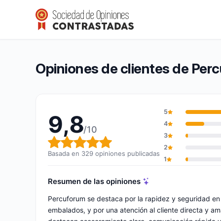
Percuforum
9,8/10
(329 opiniones)
Calificación global: 9,8 de 10
Opiniones de clientes de Per
5
9,8
4
/10
3
Calificación global: 9,8 de 10
2
Basada en 329 opiniones publicadas
1
Resumen de las opiniones
Percuforum se destaca por la rapidez y seguridad en 
embalados, y por una atención al cliente directa y am