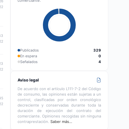
comerciante.
26
22
43
22
Publicados
329
En espera
0
Señalados
4
23
22
Aviso legal
De acuerdo con el artículo L111-7-2 del Código
de consumo, las opiniones están sujetas a un
45
control, clasificadas por orden cronológico
22
decreciente y conservadas durante toda la
duración de ejecución del contrato del
comerciante. Opiniones recogidas sin ninguna
contraprestación.
Saber más…