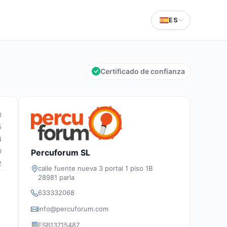
ES
Certificado de confianza
8
5
4
Percuforum SL
0
2
calle fuente nueva 3 portal 1 piso 1B
28981 parla
633332068
info@percuforum.com
ESB13715487