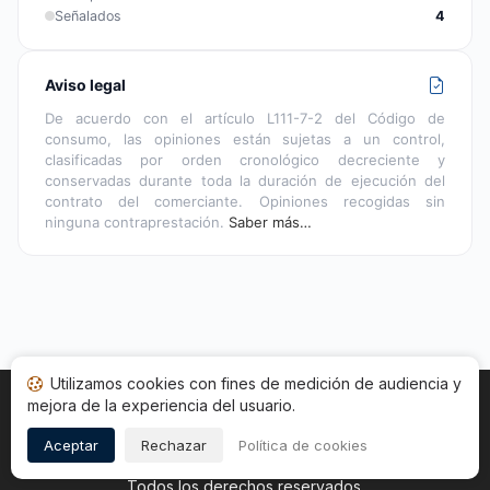
Señalados
4
Aviso legal
De acuerdo con el artículo L111-7-2 del Código de
consumo, las opiniones están sujetas a un control,
clasificadas por orden cronológico decreciente y
conservadas durante toda la duración de ejecución del
contrato del comerciante. Opiniones recogidas sin
ninguna contraprestación.
Saber más…
Utilizamos cookies con fines de medición de audiencia y
mejora de la experiencia del usuario.
Inicio
Estado opiniones
Categorías
CGU
Cookies
Legal
Aceptar
Rechazar
Política de cookies
Copyright © 2026
Sociedad de Opiniones Contrastadas
.
Todos los derechos reservados.